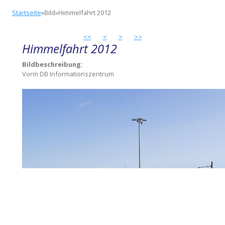
Direkt
You
Startseite
»
Bild
»
Himmelfahrt 2012
zum
are
Inhalt
here
<<
<
>
>>
Himmelfahrt 2012
Bildbeschreibung:
Vorm DB Informationszentrum