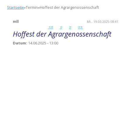
Direkt
You
Startseite
»
Termin
»
Hoffest der Agrargenossenschaft
zum
are
Inhalt
here
mll
Mi., 19.03.2025-08:41
<<
<
>
>>
Hoffest der Agrargenossenschaft
Datum:
14.06.2025 - 13:00