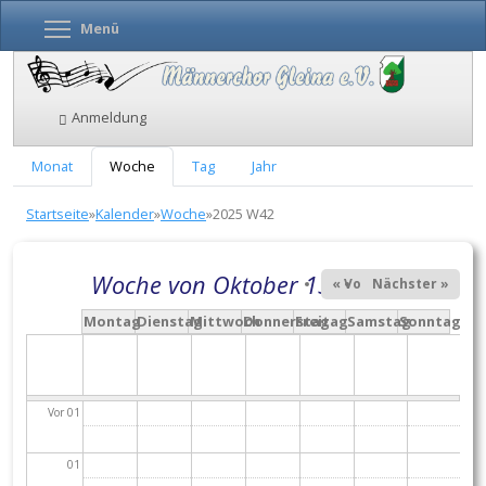
Menüsichtbarkeit umschalten
Menü
Direkt
zum
Inhalt
Anmeldung
Primäre
Monat
Woche
(aktiver
Tag
Jahr
Reiter
Reiter)
You
Startseite
»
Kalender
»
Woche
»
2025 W42
are
here
Woche von Oktober 13, 2025
« Vorheriger
Nächster »
Montag
Dienstag
Mittwoch
Donnerstag
Freitag
Samstag
Sonntag
Vor 01
01